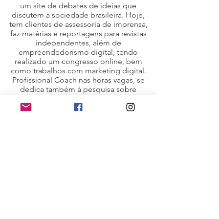
um site de debates de ideias que
discutem a sociedade brasileira. Hoje,
tem clientes de assessoria de imprensa,
faz matérias e reportagens para revistas
independentes, além de
empreendedorismo digital, tendo
realizado um congresso online, bem
como trabalhos com marketing digital.
Profissional Coach nas horas vagas, se
dedica também à pesquisa sobre
desenvolvimento humano, a exemplo da
Física Quântica, terapias energéticas etc.
Sol acredita que todos nós estamos
conectados.
Andréa Muller
Andréa Muller, 53 anos, jornalista e cronista.
Trabalha há mais de 30 anos na assessoria de
comunicação de uma indústria de petróleo
cuidando de imagem e reputação e
comunicação com todos os públicos de