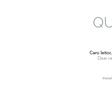
Q
Caro leitor
Dear re
Iníci