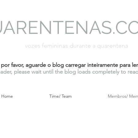
UARENTENAS.C
vozes femininas durante a quarentena
, por favor, aguarde o blog carregar inteiramente para l
ader, please wait until the blog loads completely to rea
o/ Home
Time/ Team
Membros/ Mem